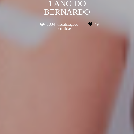
1 ANO DO
BERNARDO
1034
visualizações
49
curtidas