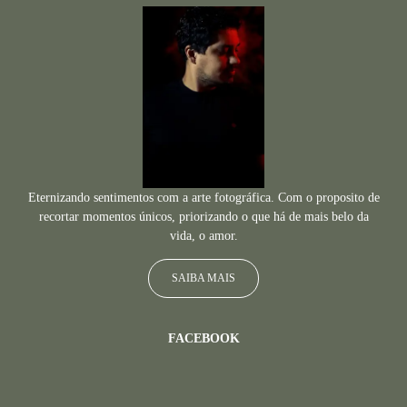
Eternizando sentimentos com a arte fotográfica. Com o proposito de
recortar momentos únicos, priorizando o que há de mais belo da
vida, o amor.
SAIBA MAIS
FACEBOOK