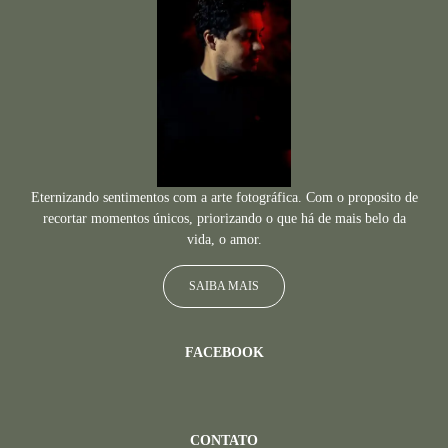
Eternizando sentimentos com a arte fotográfica. Com o proposito de
recortar momentos únicos, priorizando o que há de mais belo da
vida, o amor.
SAIBA MAIS
FACEBOOK
CONTATO